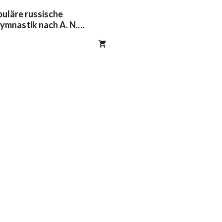
puläre russische
mnastik nach A. N.
ikowa