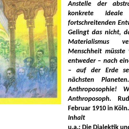
Anstelle der abst
konkrete Ideal
fortschreitenden Ent
Gelingt das nicht, 
Materialismus 
Menschheit müsste
entweder – nach ein
– auf der Erde se
nächsten Planete
Anthroposophie! W
Anthroposoph.
Ru
Februar 1910 in Köln.
Inhalt
u.a.: Die Dialektik u