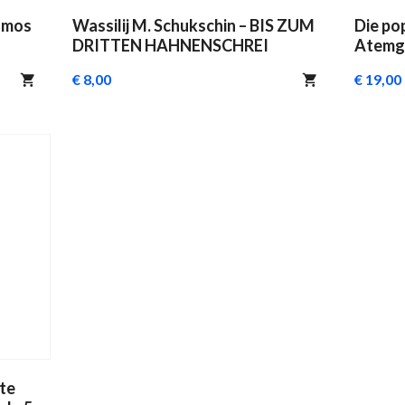
kosmos
Wassilij M. Schukschin – BIS ZUM
Die po
DRITTEN HAHNENSCHREI
Atemgy
Streln
€ 8,00
€ 19,00
ute