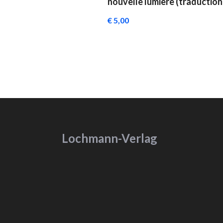
nouvelle lumiere (traduction
chapitre)
€ 5,00
Lochmann-Verlag