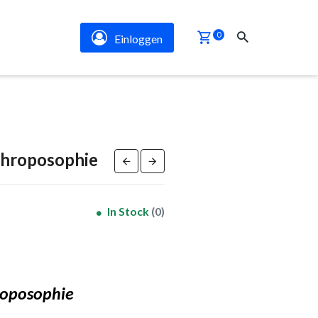
0
Einloggen
throposophie
In Stock
(0)
roposophie