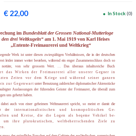
€ 22,00
In Stock
(0)
rechung im
Bundesblatt der Grossen National-Mutterloge
 den drei Weltkugeln“
am 1. Mai 1919 von Karl Heises
„Entente-Freimaurerei und Weltkrieg“
iegende Werk ist unter diesen zwiespältigen
Verhältnissen, die in der deut­schen
rei leider immer weiter bestehen, während ein
enger Zusammen­schluss doch so
d nottäte, von sehr grossem Wert. … Das überaus inhalts­reiche Buc
h
ert das Wirken der Freimaurerei aller unserer
Gegner in
tzten Zeiten vor dem Kriege und während sei­ner ganzen
bis zur Gegenwart
unter Benutzung zahlreicher diplo­matischer Aktenstücke
aubigter Auslassungen der führenden Geister der Freimaurer, die überall zum
gen uns gehetzt haben.
dabei auch von einer geheimen Weltmaurerei spricht, so meint er
damit die
er de
r
internationalistischen und kosmopolitischen Ge­
haften und Kreise, die die Logen als beqeme Vehikel be­
, um ihre plutokratischen, weltbeherrschenden Ziele zu
en
.
r muss der gründliche Forscher auf dem Gebiete der ausländischen, roma
­nischen