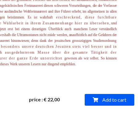
angelsächsischen Freimaurerei diesen schweren Verurteilungen,
die der Verfasser
se ausländische Weltfreimaurerei und ihre Führer erhebt,
im allgemeinen in allen
ngen beistimmen. Es ist wahrhaf
t
erschrec­kend, diese furchtbare
e Wühlarbeit in ihrem Zusammen­hange
hier zu übersehen
, und
jetzt erst bei einem derartigen Über­blick auch manchem Leser verständlich
weshalb die Ultramontanen nicht müde
werden, unaufhörlich auf die Gefahren der
maurerei hinzuwiesen; denn dank
der jesuitschen grosszügigen Studienordnun
g
a besonders
unsere deutschen Jesuiten stets viel besser und in
ch aus­gedehnterem
Masse über die gesamte Tätigkeit der
urer der ganze Erde unterrichtet
gewesen als wir selbst. So können
 dieses Werk unseren Lesern nur dingend empfehlen.
price
:
€ 22,00
Add to cart