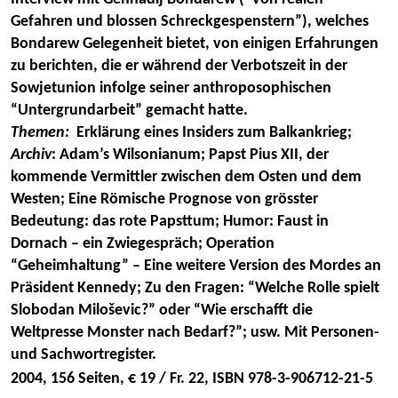
Gefahren und blossen Schreckgespenstern”), welches
Bondarew Gelegenheit bietet, von einigen Erfahrungen
zu berichten, die er während der Verbotszeit in der
Sowjetunion infolge seiner anthroposophischen
“Untergrundarbeit” gemacht hatte.
Themen:
Erklärung eines Insiders zum Balkankrieg
;
Archiv
:
Adam’s Wilsonianum
;
Papst Pius XII, der
kommende Vermittler zwischen dem Osten und dem
Westen
;
Eine Römische Prognose von grösster
Bedeutung: das rote Papsttum
; Humor:
Faust in
Dornach – ein Zwiegespräch
;
Operation
“Geheimhaltung”
–
Eine weitere Version des Mordes an
Präsident Kennedy
; Zu den Fragen: “Welche Rolle spielt
Slobodan Miloševic?” oder “Wie erschafft die
Weltpresse Monster nach Bedarf?”;
usw. Mit Personen-
und Sachwortregister.
2004, 156 Seiten, € 19 / Fr. 22, ISBN 978-3-906712-21-5